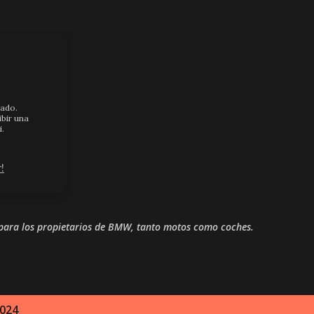
Ir al contenido principal
iado.
ibir una
i.
!
 para los propietarios de BMW, tanto motos como coches.
2024