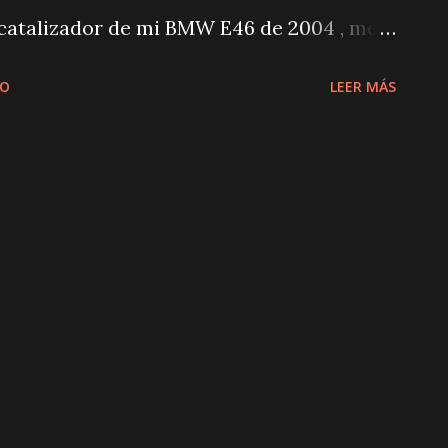
l catalizador de mi BMW E46 de 2004 , me
 inducción. Los tornillos parecían
IO
LEER MÁS
s unos minutos de uso del VEVOR, ¡se
ta experiencia me demostró la potencia y
 Al calentarlo se dilatan y salen con
te calentador de inducción magnético ?
ño ergonómico, el VEVOR se convirtió en
 para resolver un problema que parecía
ucción magnética, genera calor focalizado
s y permite trabajar con total control.
 bricolaje o mecánico, esta herramienta