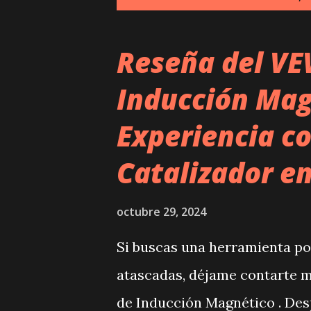
n
t
Reseña del VE
r
Inducción Mag
a
d
Experiencia co
a
Catalizador en
s
octubre 29, 2024
Si buscas una herramienta pot
atascadas, déjame contarte m
de Inducción Magnético . Des