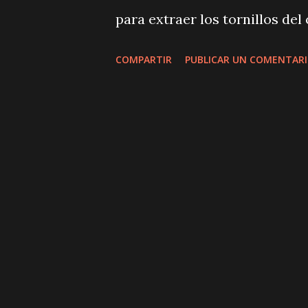
para extraer los tornillos de
decidí por este calentador de
COMPARTIR
PUBLICAR UN COMENTAR
imposibles de sacar, pero tra
aflojaron sin resistencia! Es
eficiencia de este dispositivo.
facilidad. ¿Por qué Elegir es
Con su calor sin llama y dise
una solución segura y rápida
irresoluble. Gracias a su ind
sin afectar las piezas cercana
Para cualquier entusiasta del