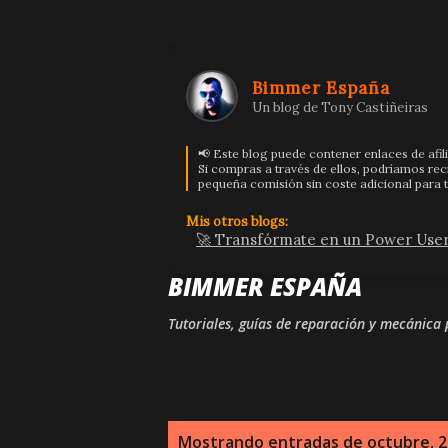
Bimmer España
Un blog de Tony Castiñeiras
📢 Este blog puede contener enlaces de afil
Si compras a través de ellos, podríamos rec
pequeña comisión sin coste adicional para t
Mis otros blogs:
🚀 Transfórmate en un Power User
BIMMER ESPAÑA
Tutoriales, guías de reparación y mecánica
E
Mostrando entradas de octubre, 