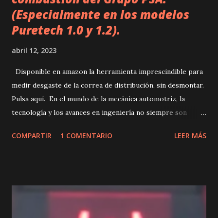
(Especialmente en los modelos
Puretech 1.0 y 1.2).
abril 12, 2023
Disponible en amazon la herramienta imprescindible para
medir desgaste de la correa de distribución, sin desmontar.
Pulsa aquí. En el mundo de la mecánica automotriz, la
tecnología y los avances en ingeniería no siempre son
sinónimo de éxito. En este caso, hablamos de un problema
COMPARTIR
1 COMENTARIO
LEER MÁS
recurrente que afecta a muchos vehículos: las correas de
distribución húmedas (bañadas en aceite), en los motores
de combustión. Antes de entrar en detalle, es importante
entender que la correa de distribución es uno de los
elementos más importantes dentro de un motor. Esta pieza
se encarga de coordinar el movimiento de los pistones y las