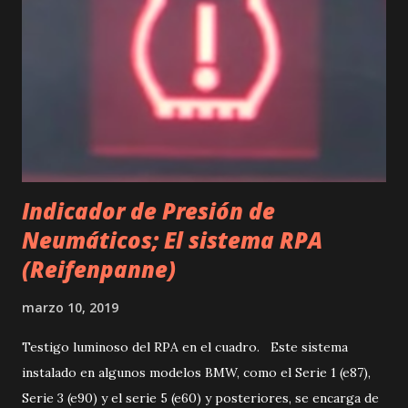
válvulas, permitiendo que la combustión se produzca de
manera correcta. Por lo tanto, cualquier fallo en la correa
puede generar graves consecuencias, incluyendo la rotura
del motor. En este sentido, es comprensible que los
fabricantes busquen nuevas soluciones para mejorar la
durabilidad y el rendimiento de las correas de distribución.
En el caso de ...
Indicador de Presión de
Neumáticos; El sistema RPA
(Reifenpanne)
marzo 10, 2019
Testigo luminoso del RPA en el cuadro. Este sistema
instalado en algunos modelos BMW, como el Serie 1 (e87),
Serie 3 (e90) y el serie 5 (e60) y posteriores, se encarga de