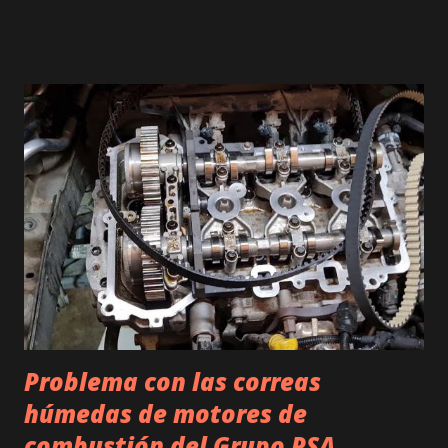
básicamente consta de los siguientes componentes: - Un
servomotor, alojado en la tapa de balancines, encargado de
suministrar el movimiento al árbol de excéntrica, el cuál, es
un eje que produce un movimiento regulable y que se
traslada hasta las válvulas de admisión, haciendo que su
apertura/cierre sea variable. 👉 Adquiere el servomotor en
Amazon con esta oferta (X1 X3 Z4 E46 E85 E60 E83 E90
E87 ) - Captador de posición del árbol de excéntrica. Es un
sensor encargado de conocer en todo momento la posición
del eje para informar a la unidad de mando del valvetronic.
- Unidad de ...
Problema con las correas
húmedas de motores de
combustión del Grupo PSA.