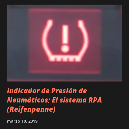
entender que la correa de distribución es uno de los
elementos más importantes dentro de un motor. Esta pieza
se encarga de coordinar el movimiento de los pistones y las
válvulas, permitiendo que la combustión se produzca de
manera correcta. Por lo tanto, cualquier fallo en la correa
puede generar graves consecuencias, incluyendo la rotura
del motor. En este sentido, es comprensible que los
fabricantes busquen nuevas soluciones para mejorar la
durabilidad y el rendimiento de las correas de distribución.
En el caso de ...
Indicador de Presión de
Neumáticos; El sistema RPA
(Reifenpanne)
marzo 10, 2019