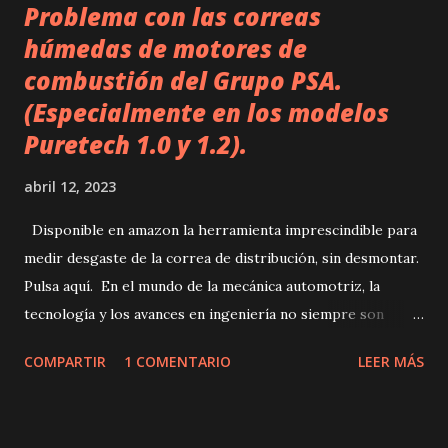
Problema con las correas
húmedas de motores de
combustión del Grupo PSA.
(Especialmente en los modelos
Puretech 1.0 y 1.2).
abril 12, 2023
Disponible en amazon la herramienta imprescindible para
medir desgaste de la correa de distribución, sin desmontar.
Pulsa aquí. En el mundo de la mecánica automotriz, la
tecnología y los avances en ingeniería no siempre son
sinónimo de éxito. En este caso, hablamos de un problema
COMPARTIR
1 COMENTARIO
LEER MÁS
recurrente que afecta a muchos vehículos: las correas de
distribución húmedas (bañadas en aceite), en los motores
de combustión. Antes de entrar en detalle, es importante