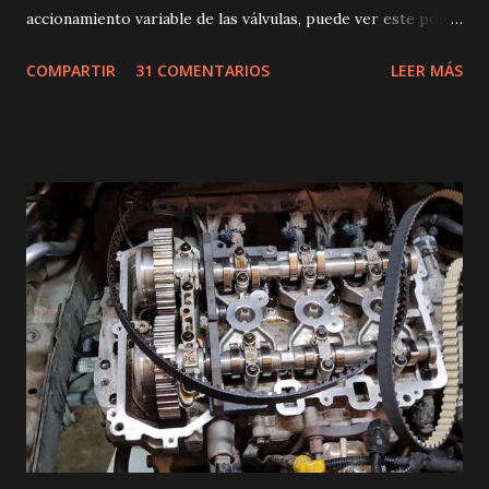
accionamiento variable de las válvulas, puede ver este post
dónde se explica de forma muy sencilla: El Valvetronic
COMPARTIR
31 COMENTARIOS
LEER MÁS
(Accionamiento variable de las válvulas). El valvetronic
básicamente consta de los siguientes componentes: - Un
servomotor, alojado en la tapa de balancines, encargado de
suministrar el movimiento al árbol de excéntrica, el cuál, es
un eje que produce un movimiento regulable y que se
traslada hasta las válvulas de admisión, haciendo que su
apertura/cierre sea variable. 👉 Adquiere el servomotor en
Amazon con esta oferta (X1 X3 Z4 E46 E85 E60 E83 E90
E87 ) - Captador de posición del árbol de excéntrica. Es un
sensor encargado de conocer en todo momento la posición
del eje para informar a la unidad de mando del valvetronic.
- Unidad de ...