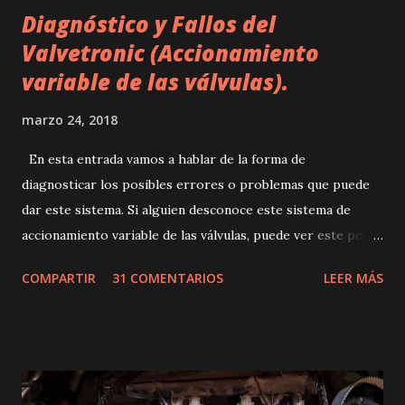
Diagnóstico y Fallos del
Valvetronic (Accionamiento
variable de las válvulas).
marzo 24, 2018
En esta entrada vamos a hablar de la forma de
diagnosticar los posibles errores o problemas que puede
dar este sistema. Si alguien desconoce este sistema de
accionamiento variable de las válvulas, puede ver este post
dónde se explica de forma muy sencilla: El Valvetronic
COMPARTIR
31 COMENTARIOS
LEER MÁS
(Accionamiento variable de las válvulas). El valvetronic
básicamente consta de los siguientes componentes: - Un
servomotor, alojado en la tapa de balancines, encargado de
suministrar el movimiento al árbol de excéntrica, el cuál, es
un eje que produce un movimiento regulable y que se