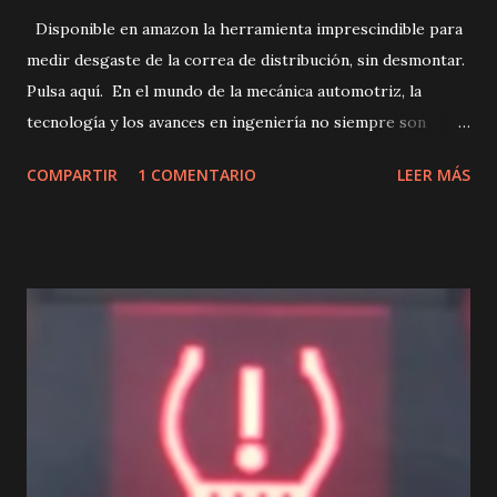
Disponible en amazon la herramienta imprescindible para
medir desgaste de la correa de distribución, sin desmontar.
Pulsa aquí. En el mundo de la mecánica automotriz, la
tecnología y los avances en ingeniería no siempre son
sinónimo de éxito. En este caso, hablamos de un problema
COMPARTIR
1 COMENTARIO
LEER MÁS
recurrente que afecta a muchos vehículos: las correas de
distribución húmedas (bañadas en aceite), en los motores
de combustión. Antes de entrar en detalle, es importante
entender que la correa de distribución es uno de los
elementos más importantes dentro de un motor. Esta pieza
se encarga de coordinar el movimiento de los pistones y las
válvulas, permitiendo que la combustión se produzca de
manera correcta. Por lo tanto, cualquier fallo en la correa
puede generar graves consecuencias, incluyendo la rotura
del motor. En este sentido, es comprensible que los
fabricantes busquen nuevas soluciones para mejorar la