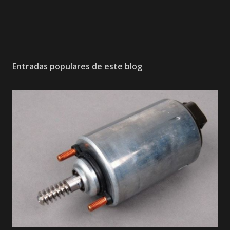
e
n
t
a
r
i
Entradas populares de este blog
o