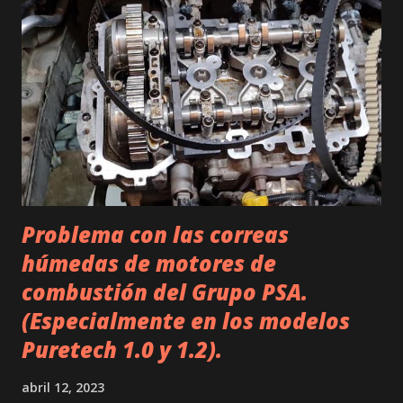
traslada hasta las válvulas de admisión, haciendo que su
apertura/cierre sea variable. 👉 Adquiere el servomotor en
Amazon con esta oferta (X1 X3 Z4 E46 E85 E60 E83 E90
E87 ) - Captador de posición del árbol de excéntrica. Es un
sensor encargado de conocer en todo momento la posición
del eje para informar a la unidad de mando del valvetronic.
- Unidad de ...
Problema con las correas
húmedas de motores de
combustión del Grupo PSA.
(Especialmente en los modelos
Puretech 1.0 y 1.2).
abril 12, 2023